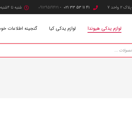
واحد 7
41 11 53 33 021 -
09129519421
شنبه تا 4شنبه: از ساعت 09:00 تا 17:00
لوازم یدکی هیوندا
لوازم یدکی کیا
گنجینه اطلاعات خود