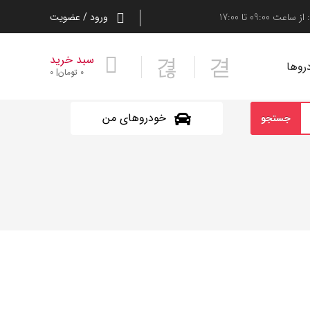
ورود / عضویت
سبد خرید
روها
0
تومان
0
خودروهای من
جستجو